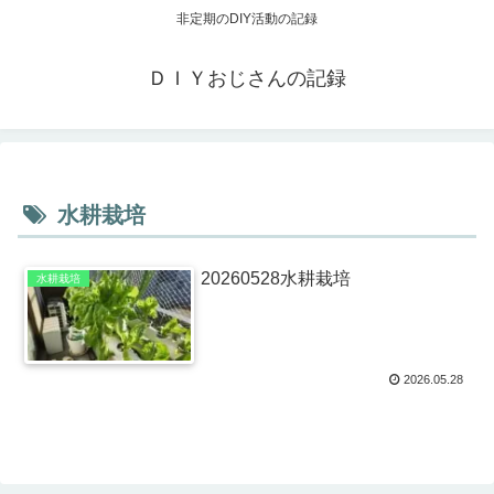
非定期のDIY活動の記録
ＤＩＹおじさんの記録
水耕栽培
20260528水耕栽培
水耕栽培
2026.05.28