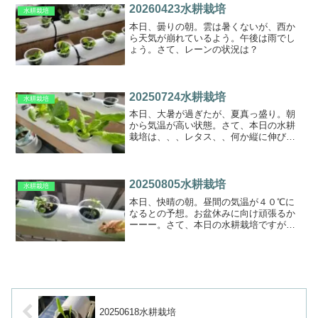
20260423水耕栽培
水耕栽培
本日、曇りの朝。雲は暑くないが、西か
ら天気が崩れているよう。午後は雨でし
ょう。さて、レーンの状況は？
20250724水耕栽培
水耕栽培
本日、大暑が過ぎたが、夏真っ盛り。朝
から気温が高い状態。さて、本日の水耕
栽培は、、、レタス、、何か縦に伸びて
いる。次のＬＯＴクレソンの芽セリ？だ
ったか？
20250805水耕栽培
水耕栽培
本日、快晴の朝。昼間の気温が４０℃に
なるとの予想。お盆休みに向け頑張るか
ーーー。さて、本日の水耕栽培ですが、
ちょっとさぼっていたので、タンクの水
が枯れ、レーンは乾燥状態でしたので、
しなっとなりかけたレタスがどうなるか
が問題。水がなく、下の葉...
20250618水耕栽培