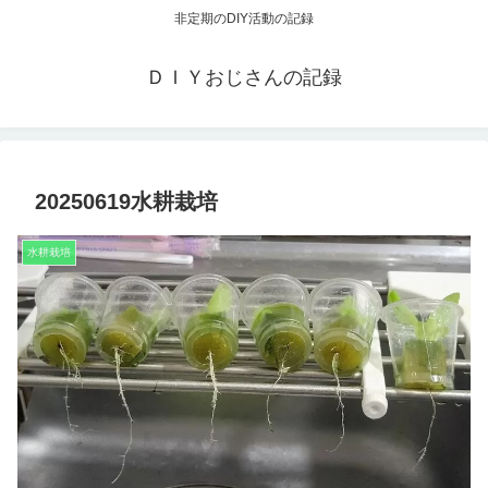
非定期のDIY活動の記録
ＤＩＹおじさんの記録
20250619水耕栽培
水耕栽培