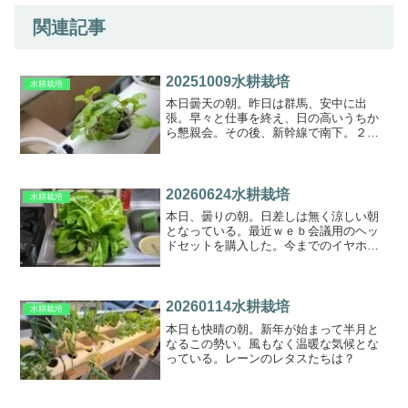
関連記事
20251009水耕栽培
水耕栽培
本日曇天の朝。昨日は群馬、安中に出
張。早々と仕事を終え、日の高いうちか
ら懇親会。その後、新幹線で南下。２次
会、３次会でハードな一日でした。
20260624水耕栽培
水耕栽培
本日、曇りの朝。日差しは無く涼しい朝
となっている。最近ｗｅｂ会議用のヘッ
ドセットを購入した。今までのイヤホン
は周囲の音を拾いすぎて、外乱がうるさ
いといわれたので、専用のヘッドセット
を購入した。試しにチャッピーと英会話
をやっているが、なかなか...
20260114水耕栽培
水耕栽培
本日も快晴の朝。新年が始まって半月と
なるこの勢い。風もなく温暖な気候とな
っている。レーンのレタスたちは？