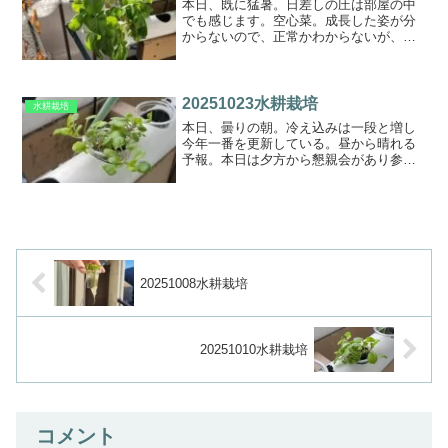
本日、既に猛暑。日差しの圧は部屋の中
でも感じます。空心菜。成長した姿が分
からないので、正常かわからないが、葉
っぱに模様があるのは普通ではない。わ
さび菜。下葉の先端が黄色だが、近々食
すこととする再生レタスは、１つ１つの
葉が小さく、先端に蕾がで...
20251023水耕栽培
水耕栽培
本日、曇りの朝。冷え込みは一段と増し
今年一番を更新している。昼から晴れる
予報。本日は夕方から懇親会があり参加
する。久々の顔ぶれなので楽しみであ
る。さて、レーンの状況は。。。
20251008水耕栽培
20251010水耕栽培
コメント