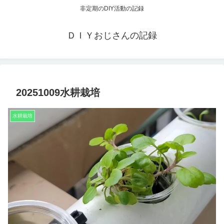
非定期のDIY活動の記録
ＤＩＹおじさんの記録
20251009水耕栽培
水耕栽培