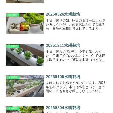
動した後、ＪＡＦと保険会社に電話し、
バイク屋までの２次レッカー輸送後、原
因追及をしてもらった。初日ではわから
なかったが、次の日の夕...
20260626水耕栽培
水耕栽培
本日、曇りの朝。昨日の雨は一旦止んで
いるようだが、この週末にかけて台風７
号、８号が本州に接近しているよう。週
末に栃木で行われるサックスの練習会＋
宴会がどうなるか、様子見の状態。この
涼しい気候のため、レタスが完全復帰し
ている。今のうちに収穫し...
20251211水耕栽培
水耕栽培
本日、曇天の寒い朝。今年も残りわず
か。年末年始のお休みにくっつけて休暇
を取得するので、通勤は来週のみとなり
ます。。。。さて、この寒さの中のレー
ンレタスは、、レーン全景の図この寒さ
なので成長は遅いのかもしれないが、葉
の色も濃く詰まった感じ。ク...
20260105水耕栽培
水耕栽培
あけましておめでとうございます。2026
年初のアップ。本日は小寒ということで
暦の上でも寒さが厳しくなっっている今
日この頃。海外旅行から帰国し成田の降
り立った瞬間から寒さを感じています。
さて、レーンの状況は。。。寒さが厳し
いのか葉っぱも詰まっ...
20260804水耕栽培
水耕栽培