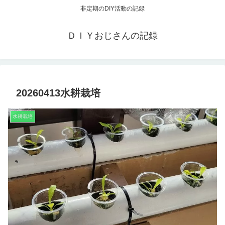
非定期のDIY活動の記録
ＤＩＹおじさんの記録
20260413水耕栽培
水耕栽培