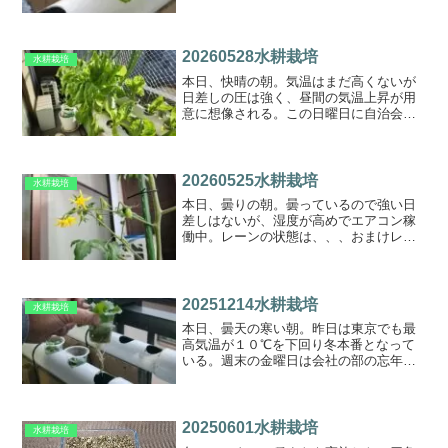
20260528水耕栽培
水耕栽培
本日、快晴の朝。気温はまだ高くないが
日差しの圧は強く、昼間の気温上昇が用
意に想像される。この日曜日に自治会の
清掃があるので栃木に戻ります。折角北
上するので、それに絡めて同期の皆さん
とゴルフのイベントに参加する。スコア
は気にしない健康ゴルフ。...
20260525水耕栽培
水耕栽培
本日、曇りの朝。曇っているので強い日
差しはないが、湿度が高めでエアコン稼
働中。レーンの状態は、、、おまけレザ
ーポーチの仕込み。型にはめ込みウォー
ターフォーミング中
20251214水耕栽培
水耕栽培
本日、曇天の寒い朝。昨日は東京でも最
高気温が１０℃を下回り冬本番となって
いる。週末の金曜日は会社の部の忘年会
が最寄りの駅であり、１年の苦労を忘れ
来年につなげる宴があった。２次会は初
めて立ち飲み居酒屋に入り、焼酎のお湯
割りを飲みながら有意義な...
20250601水耕栽培
水耕栽培