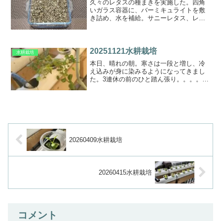
久々のレタスの種まきを実施した。四角
いガラス容器に、バーミキュライトを敷
き詰め、水を補給。サニーレタス、レタ
ス、美ミタスを播種。
20251121水耕栽培
水耕栽培
本日、晴れの朝。寒さは一段と増し、冷
え込みが身に染みるようになってきまし
た。3連休の前のひと踏ん張り。。。。さ
て、レーンの状況は
20260409水耕栽培
20260415水耕栽培
コメント